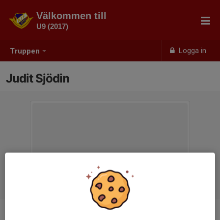
Välkommen till
U9 (2017)
Logga in
Truppen
Judit Sjödin
Position
-