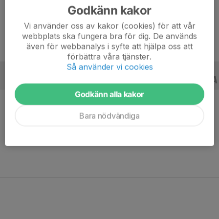
Godkänn kakor
Ålder
9 år
Vi använder oss av kakor (cookies) för att vår
webbplats ska fungera bra för dig. De används
även för webbanalys i syfte att hjälpa oss att
förbättra våra tjänster.
Så använder vi cookies
ALLA SERIER
ALLA ÅR
Godkänn alla kakor
Bara nödvändiga
Ingen statistik finns för detta år