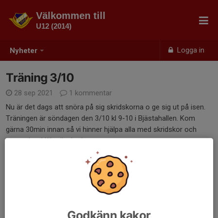
Välkommen till
U12 (2014)
Logga in
Nyheter
Träning 3/10
28 sep 2021
1 kommentar
Nu är det dags att snöra på sig skridskorna o ge sig ut på isen.
Träningen är söndagen den 3/10 kl 9-10 i Bjästahallen. Kom
gärna 30min innan så vi hinner hjälpa alla med skridskor och
utrustning. Väl mött Ledarna
Dela nyhet
Kommentarer
Godkänn kakor