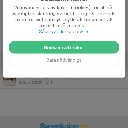
Sixten Connysson
15 jan, 16:49
Vi använder oss av kakor (cookies) för att vår
Det var min bästa minnet i Hockeyn
webbplats ska fungera bra för dig. De används
även för webbanalys i syfte att hjälpa oss att
förbättra våra tjänster.
Så använder vi cookies
Tidigare nyheter
Godkänn alla kakor
Träning 3/10
Bara nödvändiga
28 sep 2021
1
Första träningen för u8 20/21
25 okt 2020
1