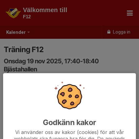
Välkommen till
F12
Logga in
Kalender
Träning F12
Onsdag 19 nov 2025, 17:40-18:40
Bjästahallen
Samling: 17:10
Godkänn kakor
Vi använder oss av kakor (cookies) för att vår
webbplats ska fungera bra för dig. De används