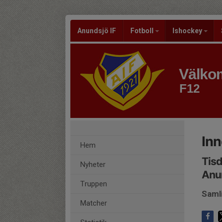
Anundsjö IF
Fotboll
Ishockey
Välkom
F12
In
Hem
Tisd
Nyheter
Anu
Truppen
Saml
Matcher