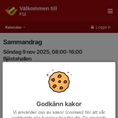
Välkommen till
F12
Logga in
Kalender
Sammandrag
Söndag 9 nov 2025, 08:00-16:00
Bjästahallen
Samling: 08:00
Godkänn kakor
Vi använder oss av kakor (cookies) för att vår
webbplats ska fungera bra för dig. De används