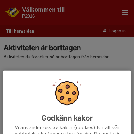
Välkommen till
P2016
Logga in
Till hemsidan
Aktiviteten är borttagen
Aktiviteten du försöker nå är borttagen från hemsidan.
Godkänn kakor
Vi använder oss av kakor (cookies) för att vår
webbplats ska fungera bra för dig. De används