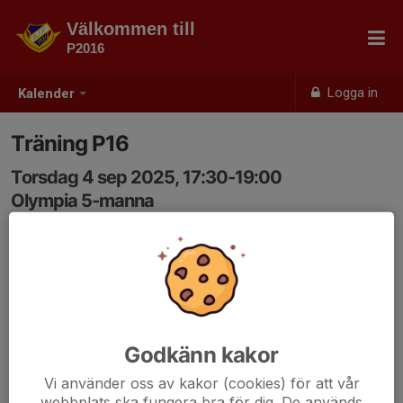
Välkommen till
P2016
Logga in
Kalender
Träning P16
Torsdag 4 sep 2025, 17:30-19:00
Olympia 5-manna
Samling: 17:30
Godkänn kakor
Vi använder oss av kakor (cookies) för att vår
webbplats ska fungera bra för dig. De används