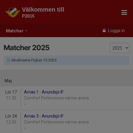
Välkommen till
P2015
Logga in
Matcher
Matcher 2025
Moälvserie Pojkar-15 2025
Maj
Lör 17
Arnäs 1 - Anundsjö IF
11:30
Comfort Petterssons värme arena
-
Lör 24
Arnäs 3 - Anundsjö IF
12:30
Comfort Petterssons värme arena
-