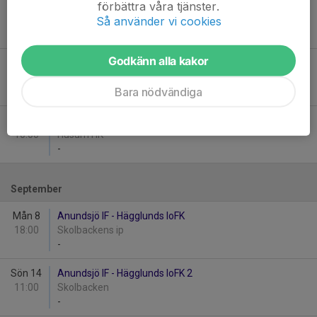
förbättra våra tjänster.
Sön 3
Anundsjö IF - Själevads IK 2
Så använder vi cookies
11:00
Skolbacken
-
Godkänn alla kakor
Sön 17
Moliden/Gottne/Moälven - Anundsjö IF
11:00
Haraldsäng fotbollsplan Gottne
Bara nödvändiga
-
Lör 23
Husums IF - Anundsjö IF
10:00
Husum HK
-
September
Mån 8
Anundsjö IF - Hägglunds IoFK
18:00
Skolbackens ip
-
Sön 14
Anundsjö IF - Hägglunds IoFK 2
11:00
Skolbacken
-