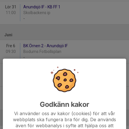
Lör 31
Anundsjö IF - KB FF 1
11:00
Skolbackens ip
-
Juni
Fre 6
BK Örnen 2 - Anundsjö IF
09:30
Bodums Fotbollsplan
-
Sön 22
Anundsjö IF - Modo FF
11:00
Skolbacken
-
Sön 29
Anundsjö IF - Domsjö IF 1
11:00
Skolbackens ip
Godkänn kakor
-
Vi använder oss av kakor (cookies) för att vår
webbplats ska fungera bra för dig. De används
Augusti
även för webbanalys i syfte att hjälpa oss att