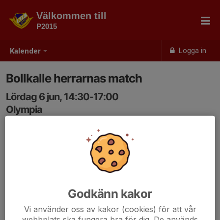
Välkommen till
P2015
Logga in
Kalender
Bollkalle herrarnas match
Lördag 6 jun, 14:30-17:00
Olympia
Samling: 14:30, Kiosken olympia
Godkänn kakor
Vi använder oss av kakor (cookies) för att vår
webbplats ska fungera bra för dig. De används