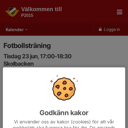
Välkommen till
P2015
Logga in
Kalender
Fotbollsträning
Tisdag 23 jun, 17:00-18:30
Skolbacken
Samling: 17:00
Godkänn kakor
Vi använder oss av kakor (cookies) för att vår
webbplats ska fungera bra för dig. De används