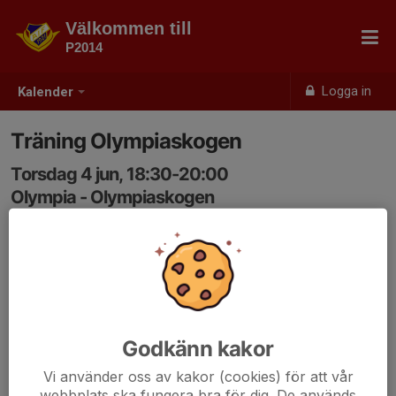
Välkommen till
P2014
Logga in
Kalender
Träning Olympiaskogen
Torsdag 4 jun, 18:30-20:00
Olympia - Olympiaskogen
Samling: 18:30
Godkänn kakor
Vi använder oss av kakor (cookies) för att vår
webbplats ska fungera bra för dig. De används