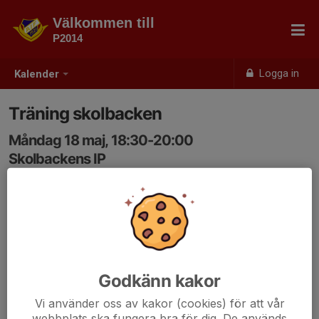
Välkommen till
P2014
Logga in
Kalender
Träning skolbacken
Måndag 18 maj, 18:30-20:00
Skolbackens IP
Samling: 18:30
Godkänn kakor
Vi använder oss av kakor (cookies) för att vår
webbplats ska fungera bra för dig. De används