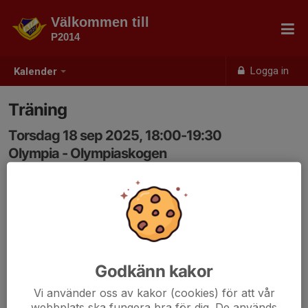
Välkommen till
P2014
Logga in
Kalender
Träning
Torsdag 18 sep 2025, 18:00-19:30
Olympia - Olympiaskogen
Samling: 18:00
Godkänn kakor
Vi använder oss av kakor (cookies) för att vår
webbplats ska fungera bra för dig. De används