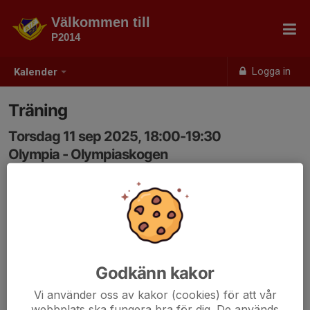
Välkommen till
P2014
Logga in
Kalender
Träning
Torsdag 11 sep 2025, 18:00-19:30
Olympia - Olympiaskogen
Samling: 18:00
Godkänn kakor
Vi använder oss av kakor (cookies) för att vår
webbplats ska fungera bra för dig. De används