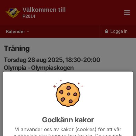
Välkommen till
P2014
Logga in
Kalender
Träning
Torsdag 28 aug 2025, 18:30-20:00
Olympia - Olympiaskogen
Samling: 18:30
Godkänn kakor
Vi använder oss av kakor (cookies) för att vår
webbplats ska fungera bra för dig. De används