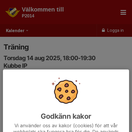
Välkommen till
P2014
Logga in
Kalender
Träning
Torsdag 14 aug 2025, 18:00-19:30
Kubbe IP
Samling: 18:00
Godkänn kakor
Vi använder oss av kakor (cookies) för att vår
webbplats ska fungera bra för dig. De används