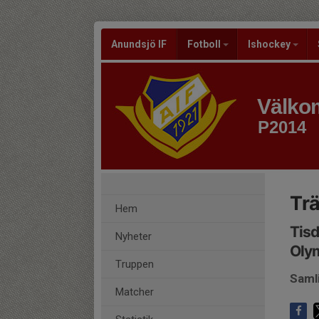
Anundsjö IF
Fotboll
Ishockey
Välkom
P2014
Tr
Hem
Tisd
Nyheter
Oly
Truppen
Saml
Matcher