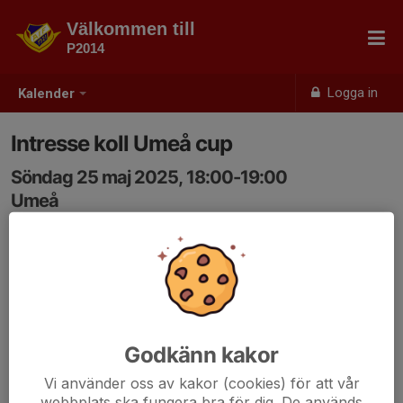
Välkommen till
P2014
Logga in
Kalender
Intresse koll Umeå cup
Söndag 25 maj 2025, 18:00-19:00
Umeå
Samling: 18:00
Godkänn kakor
Vi använder oss av kakor (cookies) för att vår
webbplats ska fungera bra för dig. De används