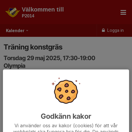
Välkommen till
P2014
Logga in
Kalender
Träning konstgräs
Torsdag 29 maj 2025, 17:30-19:00
Olympia
Samling: 17:30
Godkänn kakor
Vi använder oss av kakor (cookies) för att vår
webbplats ska fungera bra för dig. De används