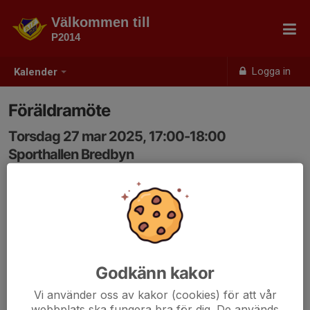
Välkommen till
P2014
Logga in
Kalender
Föräldramöte
Torsdag 27 mar 2025, 17:00-18:00
Sporthallen Bredbyn
Samling: 17:00
Godkänn kakor
Vi använder oss av kakor (cookies) för att vår
webbplats ska fungera bra för dig. De används