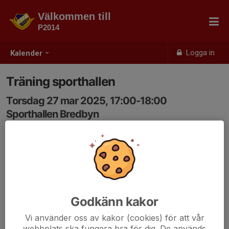
Välkommen till
P2014
Logga in
Kalender
Träning sporthallen
Torsdag 27 mar 2025, 17:00-18:00
Sporthallen Bredbyn
Samling: 17:00
Godkänn kakor
Vi använder oss av kakor (cookies) för att vår
webbplats ska fungera bra för dig. De används