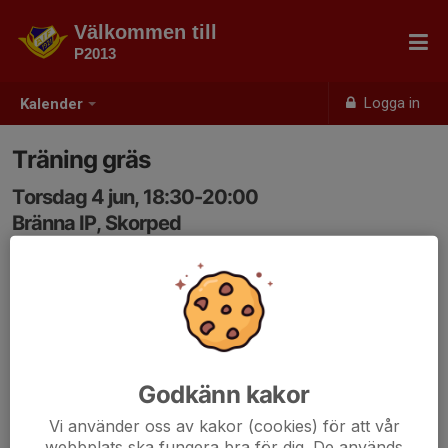
Välkommen till
P2013
Logga in
Kalender
Träning gräs
Torsdag 4 jun, 18:30-20:00
Bränna IP, Skorped
Samling: 18:20
Godkänn kakor
Vi använder oss av kakor (cookies) för att vår
webbplats ska fungera bra för dig. De används