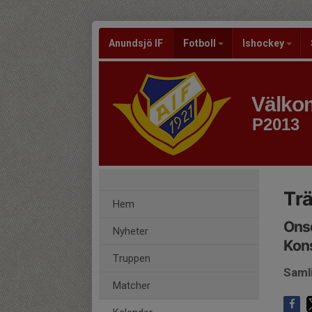
Anundsjö IF
Fotboll
Ishockey
Välkom
P2013
Trä
Hem
Onsd
Nyheter
Kon
Truppen
Saml
Matcher