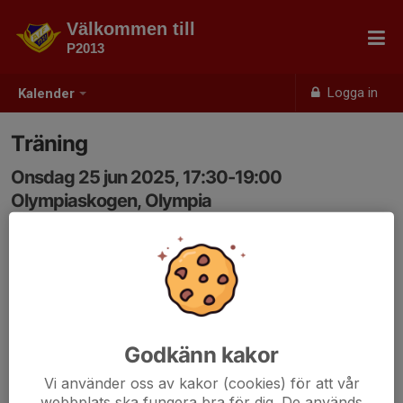
Välkommen till
P2013
Logga in
Kalender
Träning
Onsdag 25 jun 2025, 17:30-19:00
Olympiaskogen, Olympia
Samling: 17:15
Godkänn kakor
Vi använder oss av kakor (cookies) för att vår
webbplats ska fungera bra för dig. De används