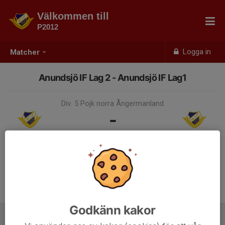
Välkommen till
P2012
Logga in
Matcher
Anundsjö IF Lag 2 - Anundsjö IF Lag1
Div. 5 Pojk norra Ångermanland
-
10 sep 2024, 18:00, Olympia
Samling 17:15
Godkänn kakor