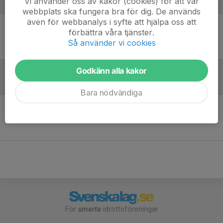
Vi använder oss av kakor (cookies) för att vår
Laguppställning
webbplats ska fungera bra för dig. De används
även för webbanalys i syfte att hjälpa oss att
förbättra våra tjänster.
Ingen uppställning ifylld
Så använder vi cookies
Godkänn alla kakor
Referat
Bara nödvändiga
Inget referat skrivet
För
smarta
idrottsföreningar