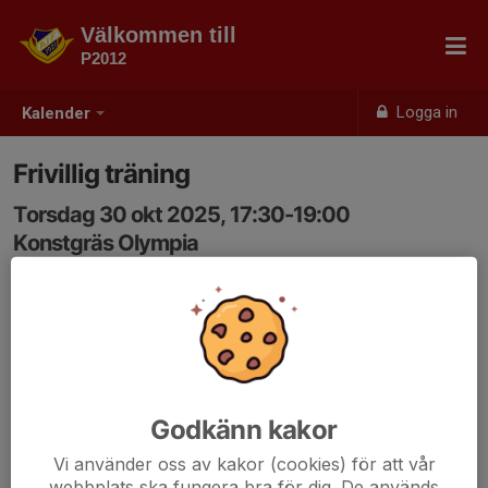
Välkommen till
P2012
Logga in
Kalender
Frivillig träning
Torsdag 30 okt 2025, 17:30-19:00
Konstgräs Olympia
Samling: 17:25
Godkänn kakor
Vi använder oss av kakor (cookies) för att vår
webbplats ska fungera bra för dig. De används