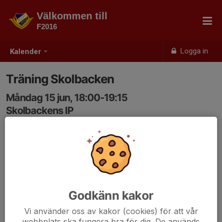
Välkommen till
F2016
Logga in
Kalender
Träning Skolbacken
Måndag 15 jun, 18:00-19:15
Skolbackens IP
Samling: 17:50, Skolbackens IP
Godkänn kakor
Vi använder oss av kakor (cookies) för att vår
webbplats ska fungera bra för dig. De används