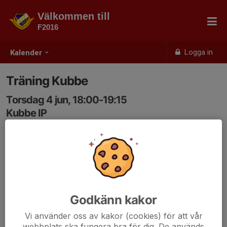
Välkommen till
F2016
Logga in
Kalender
Träning Kubbe
Torsdag 4 jun, 18:00-19:15
Kubbe IP
Samling: 17:50, Altan
Godkänn kakor
Vi använder oss av kakor (cookies) för att vår
webbplats ska fungera bra för dig. De används