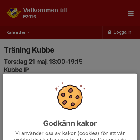
Välkommen till
F2016
Logga in
Kalender
Träning Kubbe
Torsdag 21 maj, 18:00-19:15
Kubbe IP
Samling: 17:50, Altan
Godkänn kakor
Vi använder oss av kakor (cookies) för att vår
webbplats ska fungera bra för dig. De används