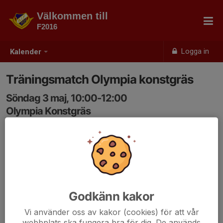
Välkommen till
F2016
Logga in
Kalender
Träningsmatch Olympia konstgräs
Söndag 3 maj, 10:00-12:00
Olympia Konstgräs
Samling: 10:00
Godkänn kakor
Vi använder oss av kakor (cookies) för att vår
webbplats ska fungera bra för dig. De används