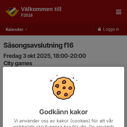
Välkommen till
F2016
Logga in
Kalender
Säsongsavslutning f16
Fredag 3 okt 2025, 18:00-20:00
City games
Samling: 17:00, Coop parkeringen
Godkänn kakor
Vi använder oss av kakor (cookies) för att vår
webbplats ska fungera bra för dig. De används