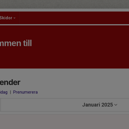
Skidor
men till
lender
 idag
|
Prenumerera
Januari 2025