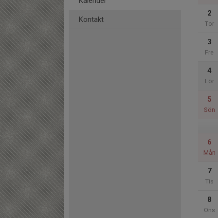
Kalender
2
Kontakt
Tor
3
Fre
4
Lör
5
Sön
6
Mån
7
Tis
8
Ons