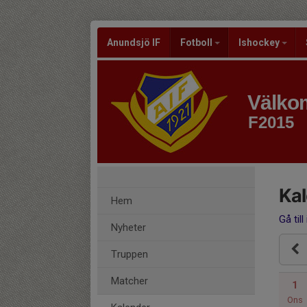
Anundsjö IF
Fotboll
Ishockey
Välkom
F2015
Ka
Hem
Gå till
Nyheter
Truppen
Matcher
1
Ons