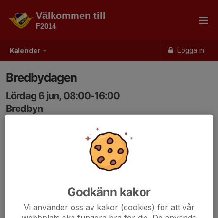
Välkommen till
F2014
Logga in
Kalender
Bredbydagen
Lördag 6 jun, 08:00-16:00
Bredbyn
Samling: 08:00
Mer information kommer!
Godkänn kakor
Vi använder oss av kakor (cookies) för att vår
webbplats ska fungera bra för dig. De används