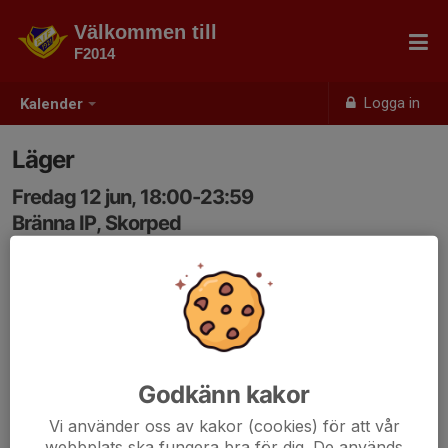
Välkommen till
F2014
Logga in
Kalender
Läger
Fredag 12 jun, 18:00-23:59
Bränna IP, Skorped
Samling: 18:00
Packlista kommer.
Godkänn kakor
Vi använder oss av kakor (cookies) för att vår
webbplats ska fungera bra för dig. De används