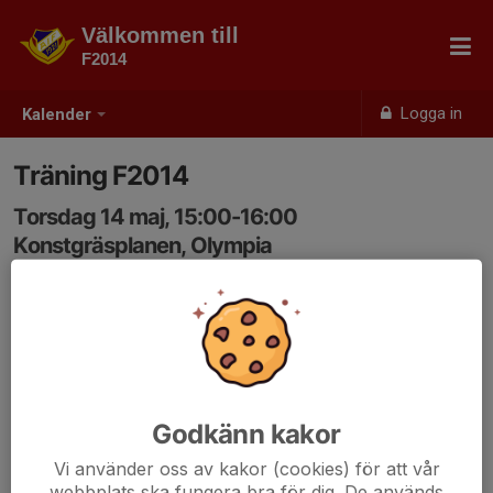
Välkommen till
F2014
Logga in
Kalender
Träning F2014
Torsdag 14 maj, 15:00-16:00
Konstgräsplanen, Olympia
Samling: 15:00, Där ni ser ledarna!
Godkänn kakor
Vi använder oss av kakor (cookies) för att vår
webbplats ska fungera bra för dig. De används