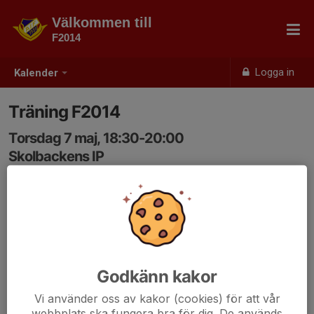
Välkommen till
F2014
Logga in
Kalender
Träning F2014
Torsdag 7 maj, 18:30-20:00
Skolbackens IP
Samling: 18:30, Där ni ser ledarna!
Godkänn kakor
Vi använder oss av kakor (cookies) för att vår
webbplats ska fungera bra för dig. De används