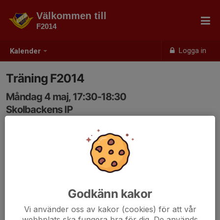
Välkommen till
F2014
Logga in
Kalender
Träning F2014
Måndag 4 maj, 17:30-18:30
Skolbackens IP
Samling: 17:30, Där ni ser ledarna!
Godkänn kakor
Vi använder oss av kakor (cookies) för att vår
webbplats ska fungera bra för dig. De används