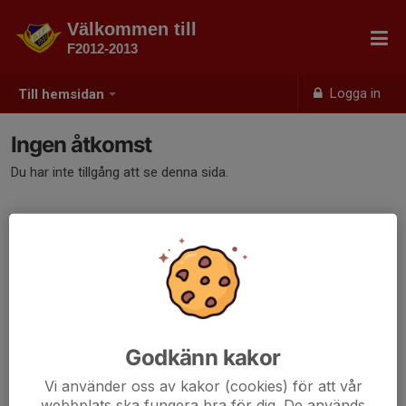
Välkommen till
F2012-2013
Logga in
Till hemsidan
Ingen åtkomst
Du har inte tillgång att se denna sida.
Godkänn kakor
Vi använder oss av kakor (cookies) för att vår
webbplats ska fungera bra för dig. De används