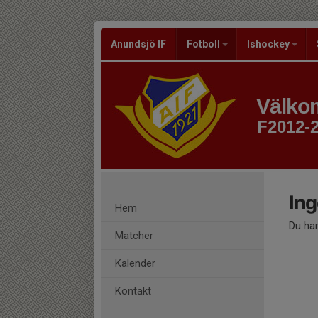
Anundsjö IF
Fotboll
Ishockey
Välkom
F2012-
Ing
Hem
Du har
Matcher
Kalender
Kontakt