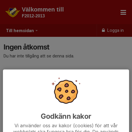
Välkommen till
F2012-2013
Logga in
Till hemsidan
Ingen åtkomst
Du har inte tillgång att se denna sida.
Godkänn kakor
Vi använder oss av kakor (cookies) för att vår
webbplats ska fungera bra för dig. De används