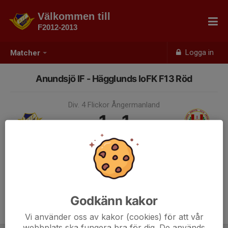
Välkommen till
F2012-2013
Logga in
Matcher
Anundsjö IF - Hägglunds IoFK F13 Röd
Div. 4 Flickor Ångermanland
1 - 1
14 jun, 15:00, Olympia B-plan
Samling 14:00
Godkänn kakor
Endast kallade kunde anmäla sig till aktiviteten. 16 personer var kallade.
Logga in här
Vi använder oss av kakor (cookies) för att vår
webbplats ska fungera bra för dig. De används