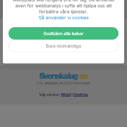
även för webbanalys i syfte att hjälpa oss att
förbättra våra tjänster.
Referat
Så använder vi cookies
Inget referat skrivet
Godkänn alla kakor
Bara nödvändiga
För
smarta
idrottsföreningar
Välj version:
Mobil
|
Desktop