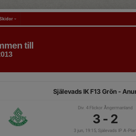
Skidor
men till
2013
Själevads IK F13 Grön - Anu
Div. 4 Flickor Ångermanland
3 - 2
3 jun, 19:15, Själevads IP A-Pla