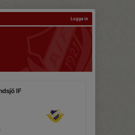
Logga in
ndsjö IF
n