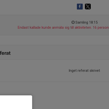
Samling 18:15
Endast kallade kunde anmäla sig till aktiviteten. 16 persone
ferat
Inget referat skrivet