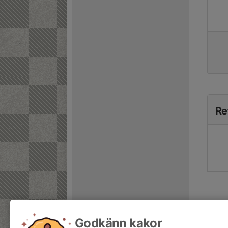
Re
Godkänn kakor