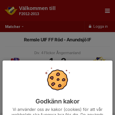
Välkommen till
F2012-2013
Logga in
Matcher
Remsle UIF FF Röd - Anundsjö IF
Div. 4 Flickor Ångermanland
1 - 2
24 maj, 10:00, Remslevallen
Samling 09:00
Godkänn kakor
Endast kallade kunde anmäla sig till aktiviteten. 17 personer var kallade.
Logga in här
Vi använder oss av kakor (cookies) för att vår
webbplats ska fungera bra för dig. De används