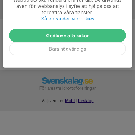
även för webbanalys i syfte att hjälpa oss att
förbättra våra tjänster.
Referat
Så använder vi cookies
Inget referat skrivet
Godkänn alla kakor
Bara nödvändiga
För
smarta
idrottsföreningar
Välj version:
Mobil
|
Desktop