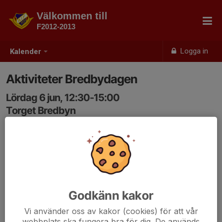
Välkommen till
F2012-2013
Logga in
Kalender
Aktiviteter Bredbydagen
Lördag 6 jun, 12:30-15:00
Torget Bredbyn
Samling: 12:30
Godkänn kakor
Vi använder oss av kakor (cookies) för att vår
webbplats ska fungera bra för dig. De används