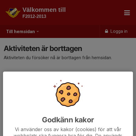
Välkommen till
F2012-2013
Logga in
Till hemsidan
Aktiviteten är borttagen
Aktiviteten du försöker nå är borttagen från hemsidan.
Godkänn kakor
Vi använder oss av kakor (cookies) för att vår
webbplats ska fungera bra för dig. De används