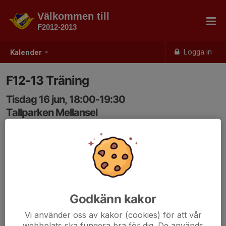
Välkommen till
F2012-2013
Logga in
Kalender
F12-13 Träning
Tisdag 16 jun, 18:00-19:30
Tallparken Mellansel
Samling: 17:50
Godkänn kakor
Vi använder oss av kakor (cookies) för att vår
webbplats ska fungera bra för dig. De används