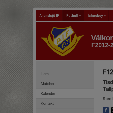
Anundsjö IF
Fotboll
Ishockey
Välkom
F2012-
F12
Hem
Tisd
Matcher
Tall
Kalender
Saml
Kontakt