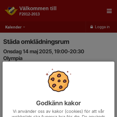
Välkommen till
F2012-2013
Logga in
Kalender
Städa omklädningsrum
Onsdag 14 maj 2025, 19:00-20:30
Olympia
Samling: 19:00
Godkänn kakor
Vi använder oss av kakor (cookies) för att vår
webbplats ska fungera bra för dig. De används