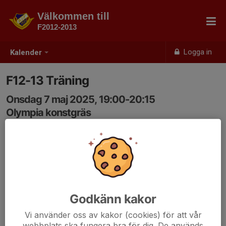
Välkommen till
F2012-2013
Logga in
Kalender
F12-13 Träning
Onsdag 7 maj 2025, 19:00-20:15
Olympia konstgräs
Samling: 18:50
Godkänn kakor
Vi använder oss av kakor (cookies) för att vår
webbplats ska fungera bra för dig. De används