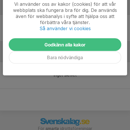
Vi använder oss av kakor (cookies) för att vår
Laguppställning
webbplats ska fungera bra för dig. De används
även för webbanalys i syfte att hjälpa oss att
förbättra våra tjänster.
Ingen uppställning ifylld
Så använder vi cookies
Godkänn alla kakor
Inför match
Bara nödvändiga
Inget skrivet
För
smarta
idrottsföreningar