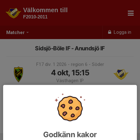
Välkommen till
F2010-2011
Logga in
Matcher
Sidsjö-Böle IF - Anundsjö IF
F17 div. 1 2026 - region 6 - Söder
4 okt, 15:15
Västhagen IP
Samling 14:15
Endast kallade kan anmäla sig till aktiviteten. 19 personer är kallade.
Logga in här
Godkänn kakor